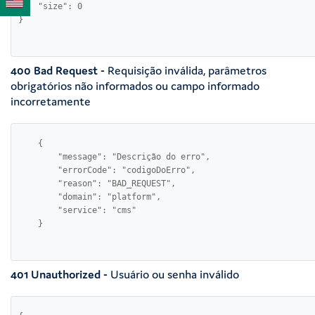
    "size": 0  

400 Bad Request -
Requisição inválida, parâmetros
obrigatórios não informados ou campo informado
incorretamente
    {

        "message": "Descrição do erro",

        "errorCode": "codigoDoErro",

        "reason": "BAD_REQUEST",

        "domain": "platform",

        "service": "cms"

401 Unauthorized -
Usuário ou senha inválido