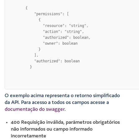
        {

            "permissions": [

              {

                "resource": "string",

                "action": "string",

                "authorized": boolean,

                "owner": boolean

              }

            ],

            "authorized": boolean

          }

O exemplo acima representa o retorno simplificado
da API. Para acesso a todos os campos acesse a
documentação do swagger.
400 Requisição inválida, parâmetros obrigatórios
não informados ou campo informado
incorretamente