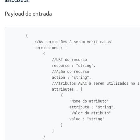
associados.
Payload de entrada
        {

            //As permissões à serem verificadas

            permissions : [

                {

                    //URI do recurso

                    resource : "string",

                    //Ação do recurso

                    action : "string",

                    //Atributos ABAC à serem utilizados no sc
                    attributes : [

                        {

                            "Nome do atributo"

                            attribute : "string",

                            "Valor do atributo"

                            value : "string"

                        }

                    ]

                }
