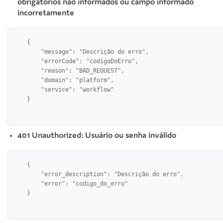
obrigatórios não informados ou campo informado
incorretamente
    {

        "message": "Descrição do erro",

        "errorCode": "codigoDoErro",

        "reason": "BAD_REQUEST",

        "domain": "platform",

        "service": "workflow"

401 Unauthorized: Usuário ou senha inválido
    {

        "error_description": "Descrição do erro",

        "error": "codigo_do_erro"
