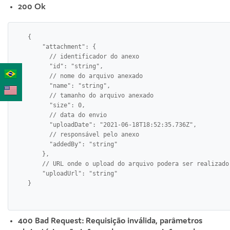
200 Ok
    {

        "attachment": {

          // identificador do anexo

          "id": "string",                                 

          // nome do arquivo anexado

          "name": "string",                               

          // tamanho do arquivo anexado

          "size": 0,                                      

          // data do envio

          "uploadDate": "2021-06-18T18:52:35.736Z",       

          // responsável pelo anexo

          "addedBy": "string"                             

        },

        // URL onde o upload do arquivo podera ser realizado

        "uploadUrl": "string"                               

400 Bad Request: Requisição inválida, parâmetros