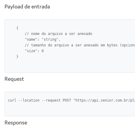
Payload de entrada
    {

        // nome do arquivo a ser anexado

        "name": "string",

        // tamanho do arquivo a ser anexado em bytes (opciona
        "size": 0           

Request
Response