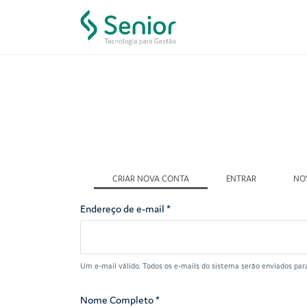
Pular para o conteúdo principal
Você está aqui
Abas primárias
CRIAR NOVA CONTA
(ABA ATIVA)
ENTRAR
NO
Endereço de e-mail
*
Um e-mail válido. Todos os e-mails do sistema serão enviados para
Nome Completo
*