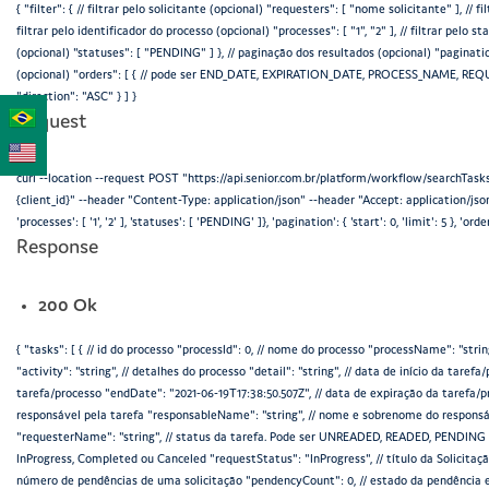
{ "filter": { // filtrar pelo solicitante (opcional) "requesters": [ "nome solicitante" ], // fi
filtrar pelo identificador do processo (opcional) "processes": [ "1", "2" ], // filtrar 
(opcional) "statuses": [ "PENDING" ] }, // paginação dos resultados (opcional) "pagination
(opcional) "orders": [ { // pode ser END_DATE, EXPIRATION_DATE, PROCESS_NAME, RE
"direction": "ASC" } ] }
Request
curl --location --request POST "https://api.senior.com.br/platform/workflow/searchTasks
{client_id}" --header "Content-Type: application/json" --header "Accept: application/json" -
'processes': [ '1', '2' ], 'statuses': [ 'PENDING' ]}, 'pagination': { 'start': 0, 'limit': 5 }, 'or
Response
200 Ok
{ "tasks": [ { // id do processo "processId": 0, // nome do processo "processName": "string
"activity": "string", // detalhes do processo "detail": "string", // data de início da taref
tarefa/processo "endDate": "2021-06-19T17:38:50.507Z", // data de expiração da tarefa/p
responsável pela tarefa "responsableName": "string", // nome e sobrenome do responsáv
"requesterName": "string", // status da tarefa. Pode ser UNREADED, READED, PENDING 
InProgress, Completed ou Canceled "requestStatus": "InProgress", // título da Solicitação "t
número de pendências de uma solicitação "pendencyCount": 0, // estado da pendênci